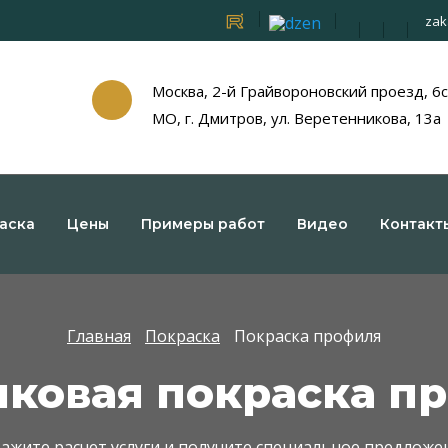
zak
Москва, 2-й Грайвороновский проезд, 6
МО, г. Дмитров, ул. Веретенникова, 13а
аска
Цены
Примеры работ
Видео
Контакт
Главная
Покраска
Покраска профиля
ковая покраска п
ажите расчет услуги и получите специальное предложе