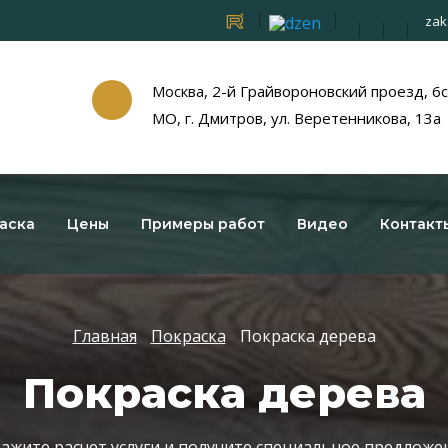
zak
Москва, 2-й Грайвороновский проезд, 6
МО, г. Дмитров, ул. Веретенникова, 13а
аска
Цены
Примеры работ
Видео
Контакт
Главная
Покраска
Покраска дерева
Покраска дерева
ажите расчет услуги и получите специальное предложе